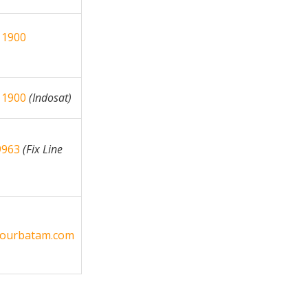
 1900
 1900
(Indosat)
9963
(Fix Line
tourbatam.com