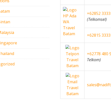
tions
Batam
+62852 3333
(Telkomsel)
intan
alaysia
+62815 3333
Singapore
hailand
+62778 480 
Telkom)
gorized
sales@nadif