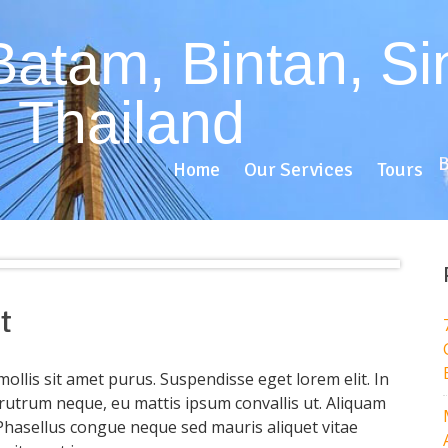
Home
Our Services
Tours
B
Home
Our Services
Tours
t
mollis sit amet purus. Suspendisse eget lorem elit. In
rutrum neque, eu mattis ipsum convallis ut. Aliquam
 Phasellus congue neque sed mauris aliquet vitae