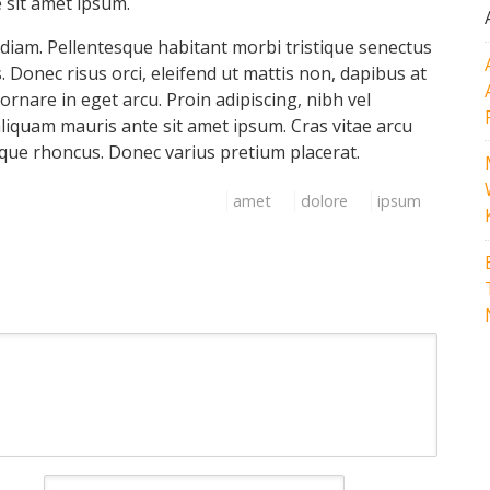
 sit amet ipsum.
 diam. Pellentesque habitant morbi tristique senectus
 Donec risus orci, eleifend ut mattis non, dapibus at
rnare in eget arcu. Proin adipiscing, nibh vel
 aliquam mauris ante sit amet ipsum. Cras vitae arcu
tique rhoncus. Donec varius pretium placerat.
amet
dolore
ipsum