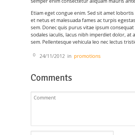
semper enim consectetur aliquam mauris ante
Etiam eget congue enim. Sed sit amet lobortis
et netus et malesuada fames ac turpis egestas.
sem. Donec quis purus vitae ipsum consequat o
sodales iaculis, lacus nibh imperdiet dolor, at
sem. Pellentesque vehicula leo nec lectus tris
0
24/11/2012
in
promotions
Comments