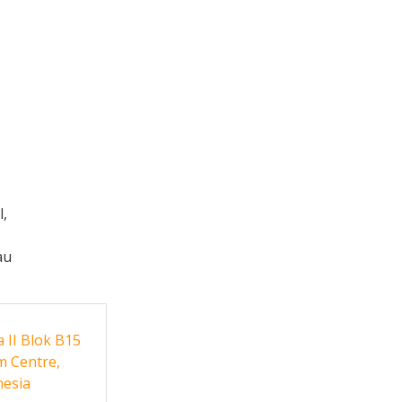
l,
au
 II Blok B15
m Centre,
nesia