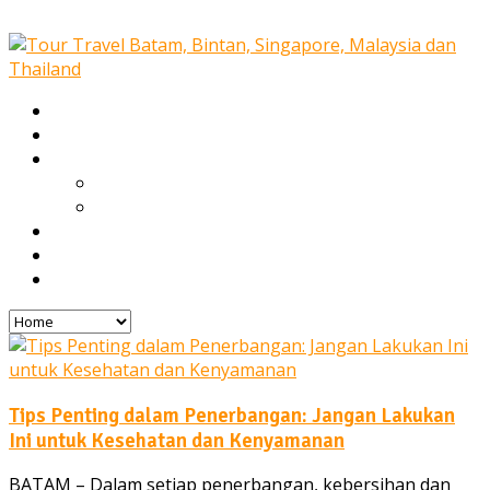
Home
Our Services
Tours
Open Trip
Private Tours
Blog
Gallery
Contact
Tips Penting dalam Penerbangan: Jangan Lakukan
Ini untuk Kesehatan dan Kenyamanan
BATAM – Dalam setiap penerbangan, kebersihan dan