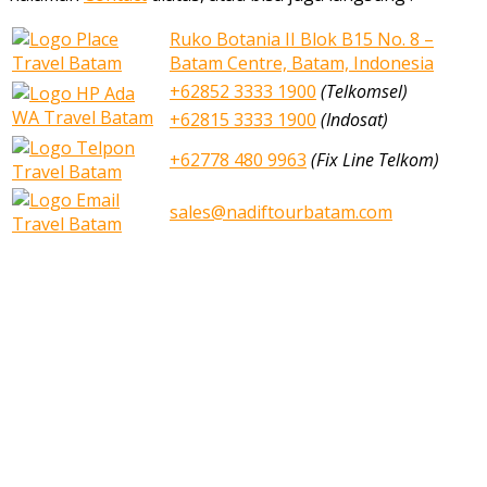
Ruko Botania II Blok B15 No. 8 –
Batam Centre, Batam, Indonesia
+62852 3333 1900
(Telkomsel)
+62815 3333 1900
(Indosat)
+62778 480 9963
(Fix Line Telkom)
sales@nadiftourbatam.com
nadiftourbatam.com © 2020
Home
Our Services
Tours
Open Trip
Private Tours
Blog