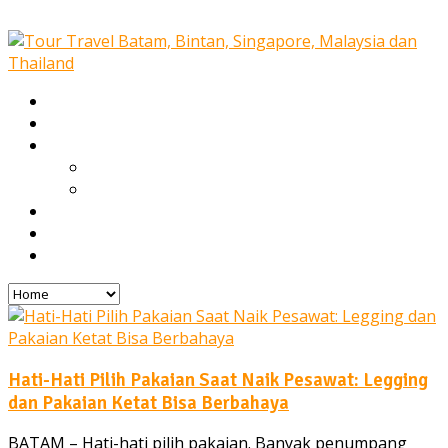
Home
Our Services
Tours
Open Trip
Private Tours
Blog
Gallery
Contact
Hati-Hati Pilih Pakaian Saat Naik Pesawat: Legging
dan Pakaian Ketat Bisa Berbahaya
BATAM – Hati-hati pilih pakaian. Banyak penumpang