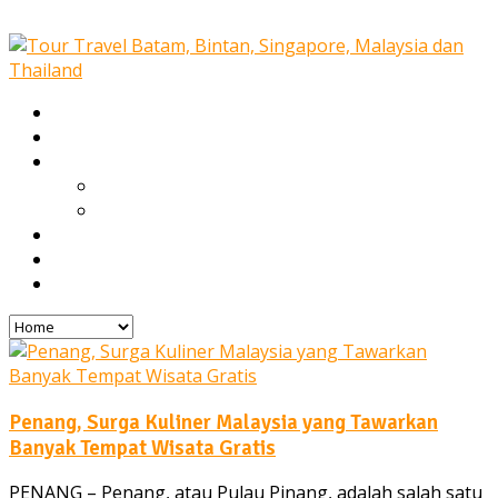
Home
Our Services
Tours
Open Trip
Private Tours
Blog
Gallery
Contact
Penang, Surga Kuliner Malaysia yang Tawarkan
Banyak Tempat Wisata Gratis
PENANG – Penang, atau Pulau Pinang, adalah salah satu