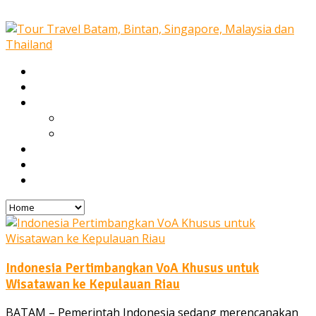
Home
Our Services
Tours
Open Trip
Private Tours
Blog
Gallery
Contact
Indonesia Pertimbangkan VoA Khusus untuk
Wisatawan ke Kepulauan Riau
BATAM – Pemerintah Indonesia sedang merencanakan