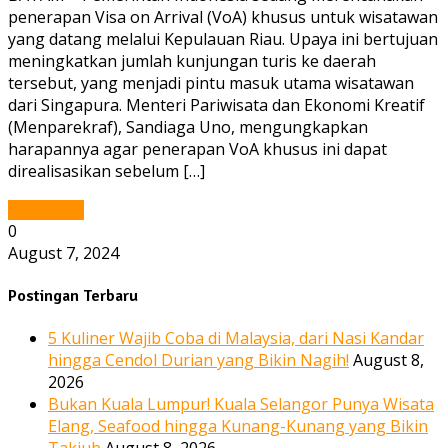
penerapan Visa on Arrival (VoA) khusus untuk wisatawan
yang datang melalui Kepulauan Riau. Upaya ini bertujuan
meningkatkan jumlah kunjungan turis ke daerah
tersebut, yang menjadi pintu masuk utama wisatawan
dari Singapura. Menteri Pariwisata dan Ekonomi Kreatif
(Menparekraf), Sandiaga Uno, mengungkapkan
harapannya agar penerapan VoA khusus ini dapat
direalisasikan sebelum […]
Read More
0
August 7, 2024
Postingan Terbaru
5 Kuliner Wajib Coba di Malaysia, dari Nasi Kandar
hingga Cendol Durian yang Bikin Nagih!
August 8,
2026
Bukan Kuala Lumpur! Kuala Selangor Punya Wisata
Elang, Seafood hingga Kunang-Kunang yang Bikin
Takjub
August 8, 2026