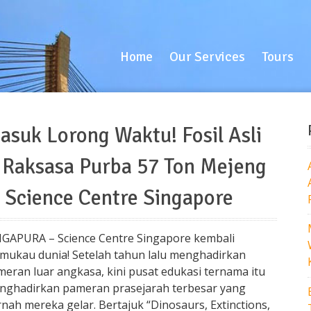
Home
Our Services
Tours
B
Home
Our Services
Tours
asuk Lorong Waktu! Fosil Asli
 Raksasa Purba 57 Ton Mejeng
i Science Centre Singapore
NGAPURA – Science Centre Singapore kembali
mukau dunia! Setelah tahun lalu menghadirkan
eran luar angkasa, kini pusat edukasi ternama itu
nghadirkan pameran prasejarah terbesar yang
nah mereka gelar. Bertajuk “Dinosaurs, Extinctions,