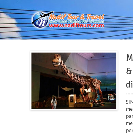
M
&
d
SI
me
pam
me
per