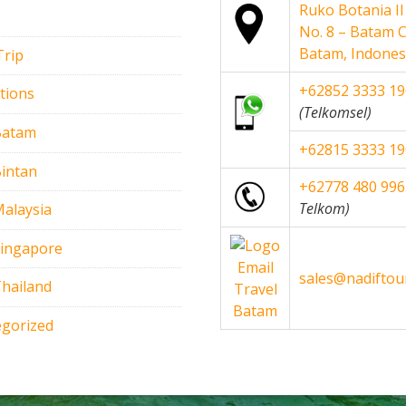
Ruko Botania II
No. 8 – Batam C
Batam, Indones
Trip
+62852 3333 1
tions
(Telkomsel)
Batam
+62815 3333 1
intan
+62778 480 996
Telkom)
alaysia
Singapore
sales@nadifto
hailand
gorized