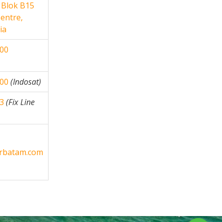
 Blok B15
entre,
ia
900
900
(Indosat)
3
(Fix Line
urbatam.com