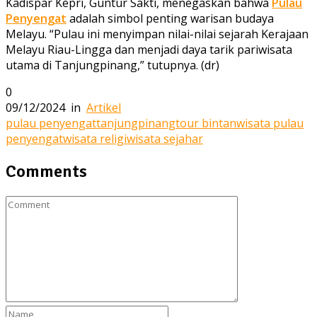
Kadispar Kepri, Guntur Sakti, menegaskan bahwa
Pulau
Penyengat
adalah simbol penting warisan budaya
Melayu. “Pulau ini menyimpan nilai-nilai sejarah Kerajaan
Melayu Riau-Lingga dan menjadi daya tarik pariwisata
utama di Tanjungpinang,” tutupnya. (dr)
0
09/12/2024
in
Artikel
pulau penyengat
tanjungpinang
tour bintan
wisata pulau
penyengat
wisata religi
wisata sejahar
Comments