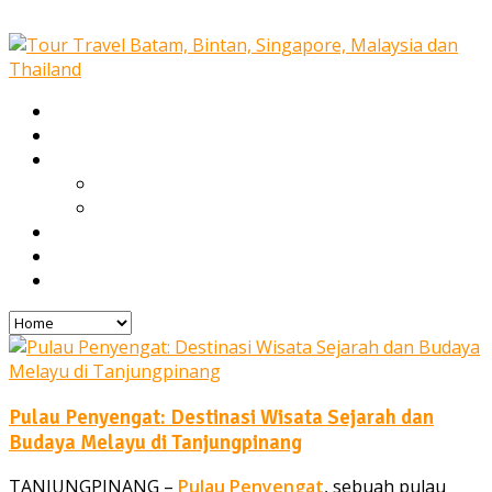
Home
Our Services
Tours
Open Trip
Private Tours
Blog
Gallery
Contact
Pulau Penyengat: Destinasi Wisata Sejarah dan
Budaya Melayu di Tanjungpinang
TANJUNGPINANG –
Pulau Penyengat
, sebuah pulau