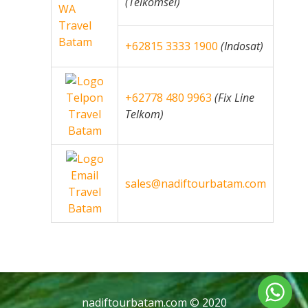
(Telkomsel)
+62815 3333 1900
(Indosat)
+62778 480 9963
(Fix Line
Telkom)
sales@nadiftourbatam.com
nadiftourbatam.com © 2020