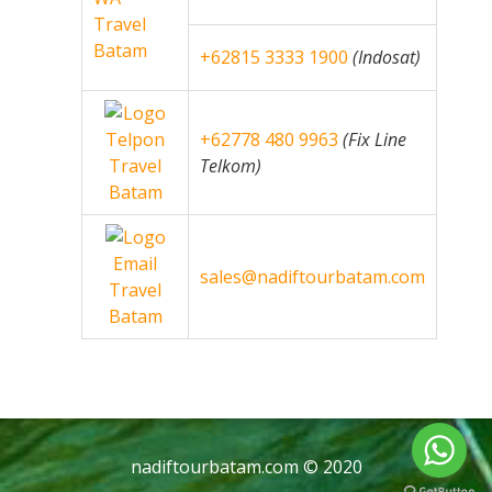
+62815 3333 1900
(Indosat)
+62778 480 9963
(Fix Line
Telkom)
sales@nadiftourbatam.com
nadiftourbatam.com © 2020