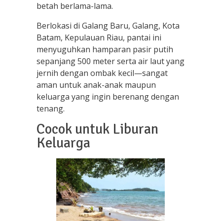
betah berlama-lama.
Berlokasi di Galang Baru, Galang, Kota
Batam, Kepulauan Riau, pantai ini
menyuguhkan hamparan pasir putih
sepanjang 500 meter serta air laut yang
jernih dengan ombak kecil—sangat
aman untuk anak-anak maupun
keluarga yang ingin berenang dengan
tenang.
Cocok untuk Liburan
Keluarga