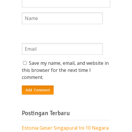
Save my name, email, and website in
this browser for the next time I
comment.
Postingan Terbaru
Estonia Geser Singapura! Ini 10 Negara