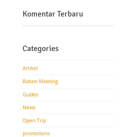
Komentar Terbaru
Categories
Artikel
Batam Meeting
Guides
News
Open Trip
promotions