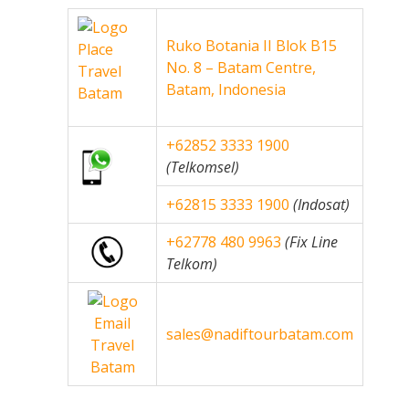
Ruko Botania II Blok B15
No. 8 – Batam Centre,
Batam, Indonesia
+62852 3333 1900
(Telkomsel)
+62815 3333 1900
(Indosat)
+62778 480 9963
(Fix Line
Telkom)
sales@nadiftourbatam.com