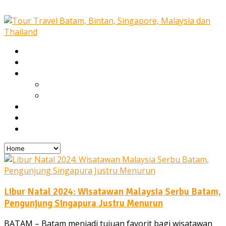
Home
Our Services
Tours
Open Trip
Private Tours
Blog
Gallery
Contact
Libur Natal 2024: Wisatawan Malaysia Serbu Batam,
Pengunjung Singapura Justru Menurun
BATAM – Batam menjadi tujuan favorit bagi wisatawan