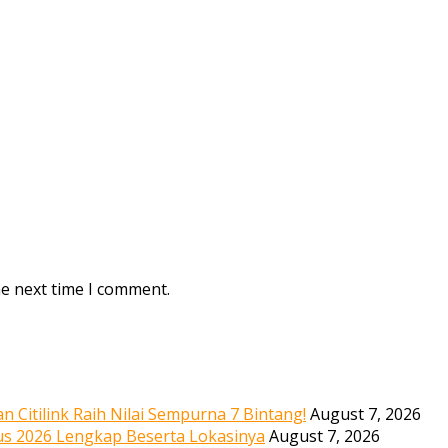
he next time I comment.
 Citilink Raih Nilai Sempurna 7 Bintang!
August 7, 2026
us 2026 Lengkap Beserta Lokasinya
August 7, 2026