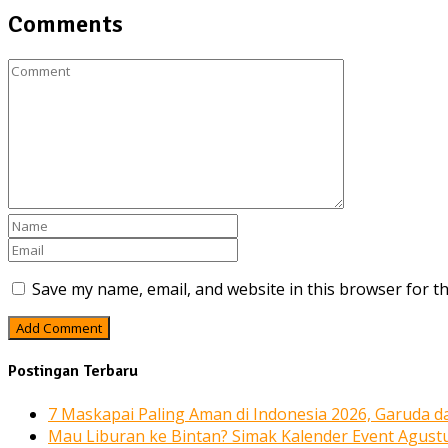
Comments
Save my name, email, and website in this browser for t
Postingan Terbaru
7 Maskapai Paling Aman di Indonesia 2026, Garuda dan
Mau Liburan ke Bintan? Simak Kalender Event Agust