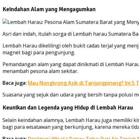
Keindahan Alam yang Mengagumkan
Asri dan indah, itulah sorga di Lembah harau Sumatera Bara
Lembah Harau dikelilingi oleh bukit cadas terjal yang me
magnet bagi para pengunjung.
Pemandangan alam yang dapat dinikmati di Lembah Harau 
menambah pesona alam sekitar.
Baca juga:
Mau Nongkrong Asik di Tanjungpinang? Ini 
Suasana yang sejuk dan udara yang bersih tanpa polusi
Keunikan dan Legenda yang Hidup di Lembah Harau
Selain keindahan alamnya, Lembah Harau juga memiliki ki
bagi para wisatawan yang berkunjung, karena mereka tid
Baca juga:
Destinasi Wisata Danau Toba: Dari Air Terjun 