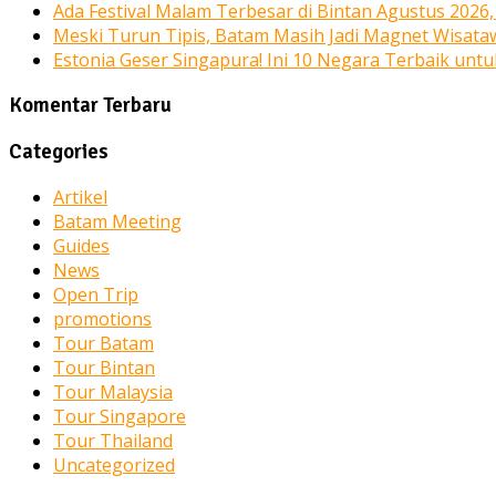
Ada Festival Malam Terbesar di Bintan Agustus 2026
Meski Turun Tipis, Batam Masih Jadi Magnet Wisata
Estonia Geser Singapura! Ini 10 Negara Terbaik unt
Komentar Terbaru
Categories
Artikel
Batam Meeting
Guides
News
Open Trip
promotions
Tour Batam
Tour Bintan
Tour Malaysia
Tour Singapore
Tour Thailand
Uncategorized