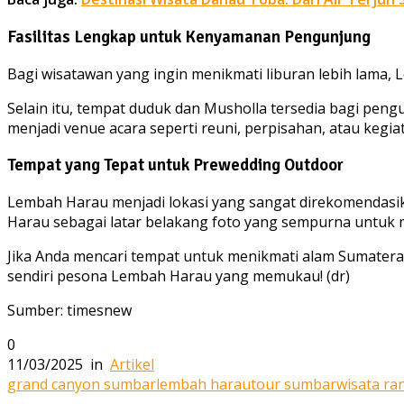
Fasilitas Lengkap untuk Kenyamanan Pengunjung
Bagi wisatawan yang ingin menikmati liburan lebih lama
Selain itu, tempat duduk dan Musholla tersedia bagi pen
menjadi venue acara seperti reuni, perpisahan, atau kegiat
Tempat yang Tepat untuk Prewedding Outdoor
Lembah Harau menjadi lokasi yang sangat direkomendasi
Harau sebagai latar belakang foto yang sempurna untuk 
Jika Anda mencari tempat untuk menikmati alam Sumatera 
sendiri pesona Lembah Harau yang memukau! (dr)
Sumber: timesnew
0
11/03/2025
in
Artikel
grand canyon sumbar
lembah harau
tour sumbar
wisata ra