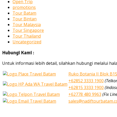
Open Trip
promotions
Tour Batam
Tour Bintan
Tour Malaysia
Tour Singapore
Tour Thailand
Uncategorized
Hubungi Kami :
Untuk informasi lebih detail, silahkan hubungi melalui h
Ruko Botania II Blok B1
+62852 3333 1900
(Telko
+62815 3333 1900
(Indos
+62778 480 9963
(Fix Lin
sales@nadiftourbatam.