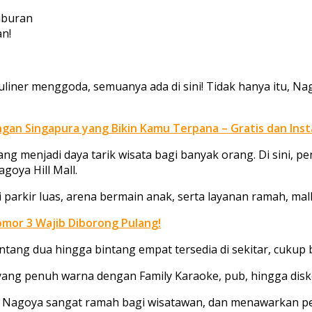
 kuliner menggoda, semuanya ada di sini! Tidak hanya itu,
gan Singapura yang Bikin Kamu Terpana – Gratis dan Ins
yang menjadi daya tarik wisata bagi banyak orang. Di sini
goya Hill Mall.
i parkir luas, arena bermain anak, serta layanan ramah, ma
omor 3 Wajib Diborong Pulang!
intang dua hingga bintang empat tersedia di sekitar, cuku
ang penuh warna dengan Family Karaoke, pub, hingga disko
n Nagoya sangat ramah bagi wisatawan, dan menawarkan pen