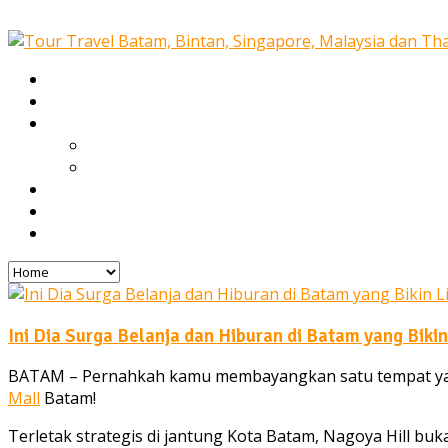
Home
Our Services
Tours
Open Trip
Private Tours
Blog
Gallery
Contact
Ini Dia Surga Belanja dan Hiburan di Batam yang Bik
BATAM – Pernahkah kamu membayangkan satu tempat yang 
Mall
Batam!
Terletak strategis di jantung Kota Batam, Nagoya Hill b