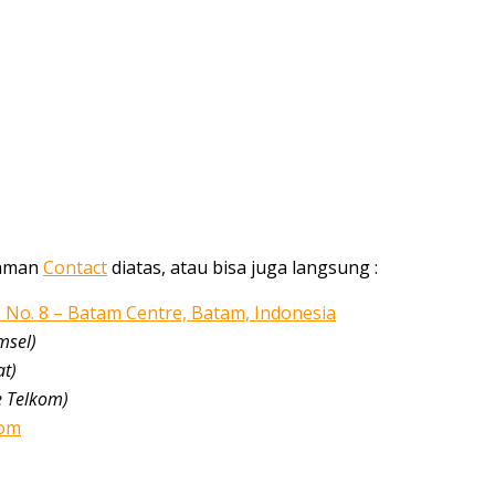
alaman
Contact
diatas, atau bisa juga langsung :
5 No. 8 – Batam Centre, Batam, Indonesia
msel)
at)
e Telkom)
com