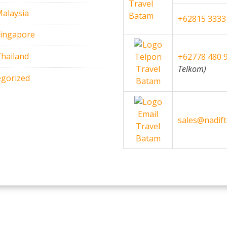
alaysia
+62815 3333
Singapore
hailand
+62778 480 
Telkom)
gorized
sales@nadif
Home