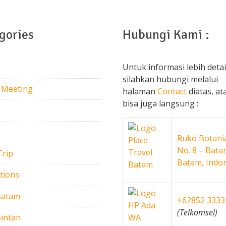
gories
Hubungi Kami :
Untuk informasi lebih detai
silahkan hubungi melalui
 Meeting
halaman
Contact
diatas, at
bisa juga langsung :
Ruko Botania
No. 8 – Bata
Trip
Batam, Indo
tions
Batam
+62852 3333
(Telkomsel)
intan