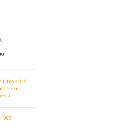
l,
au
 II Blok B15
m Centre,
nesia
 1900