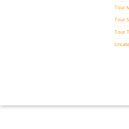
Tour M
Tour 
Tour T
Uncate
nadiftourbatam.com © 2020