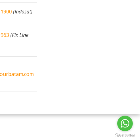
 1900
(Indosat)
9963
(Fix Line
tourbatam.com
Our Services
Tours
Blog
Gallery
Contact