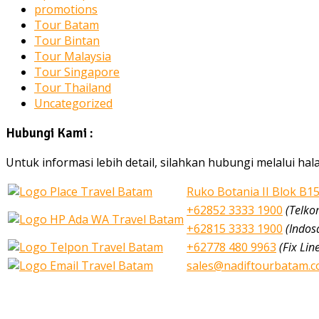
promotions
Tour Batam
Tour Bintan
Tour Malaysia
Tour Singapore
Tour Thailand
Uncategorized
Hubungi Kami :
Untuk informasi lebih detail, silahkan hubungi melalui h
Ruko Botania II Blok B1
+62852 3333 1900
(Telko
+62815 3333 1900
(Indos
+62778 480 9963
(Fix Lin
sales@nadiftourbatam.