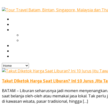
Home
Our Services
Tours
Open Trip
Private Tours
Blog
Gallery
Contact
Takut Diketok Harga Saat Liburan? Ini 10 Jurus Jitu
BATAM – Liburan seharusnya jadi momen menyenangkan. N
saat belanja oleh-oleh atau memakai jasa lokal. Tak perlu
di kawasan wisata, pasar tradisional, hingga […]