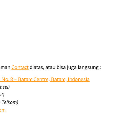
alaman
Contact
diatas, atau bisa juga langsung :
5 No. 8 – Batam Centre, Batam, Indonesia
msel)
at)
e Telkom)
com