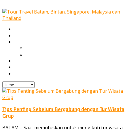
Home
Our Services
Tours
Open Trip
Private Tours
Blog
Gallery
Contact
Tips Penting Sebelum Bergabung dengan Tur Wisata
Grup
BATAM – Saat memutuskan untuk mengikuti tur wisata