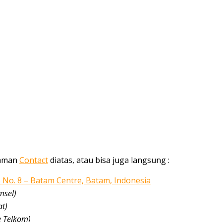
alaman
Contact
diatas, atau bisa juga langsung :
5 No. 8 – Batam Centre, Batam, Indonesia
msel)
at)
e Telkom)