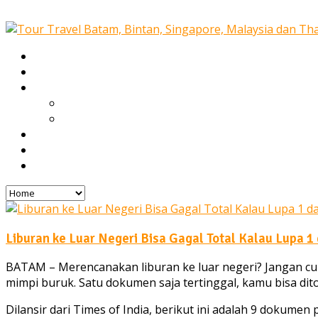
Home
Our Services
Tours
Open Trip
Private Tours
Blog
Gallery
Contact
Liburan ke Luar Negeri Bisa Gagal Total Kalau Lupa 1
BATAM – Merencanakan liburan ke luar negeri? Jangan cum
mimpi buruk. Satu dokumen saja tertinggal, kamu bisa dit
Dilansir dari Times of India, berikut ini adalah 9 dokume