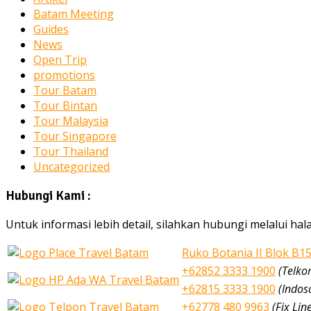
Batam Meeting
Guides
News
Open Trip
promotions
Tour Batam
Tour Bintan
Tour Malaysia
Tour Singapore
Tour Thailand
Uncategorized
Hubungi Kami :
Untuk informasi lebih detail, silahkan hubungi melalui h
Ruko Botania II Blok B1
+62852 3333 1900
(Telko
+62815 3333 1900
(Indos
+62778 480 9963
(Fix Lin