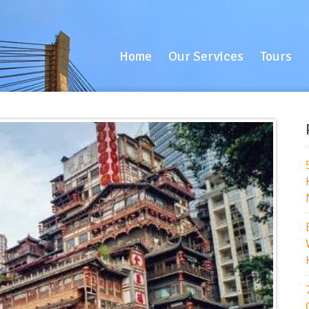
Home
Our Services
Tours
B
Home
Our Services
Tours