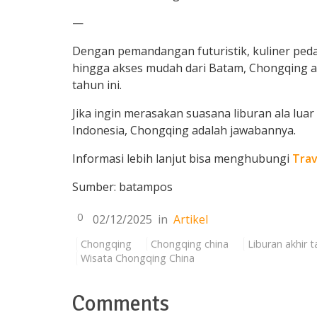
—
Dengan pemandangan futuristik, kuliner peda
hingga akses mudah dari Batam, Chongqing ada
tahun ini.
Jika ingin merasakan suasana liburan ala luar
Indonesia, Chongqing adalah jawabannya.
Informasi lebih lanjut bisa menghubungi
Trav
Sumber: batampos
0
02/12/2025
in
Artikel
Chongqing
Chongqing china
Liburan akhir 
Wisata Chongqing China
Comments