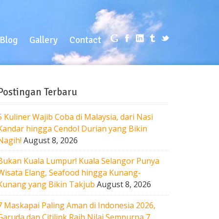
log
Gallery
Contact
Blog
Gallery
Contact
Postingan Terbaru
5 Kuliner Wajib Coba di Malaysia, dari Nasi
Kandar hingga Cendol Durian yang Bikin
Nagih!
August 8, 2026
Bukan Kuala Lumpur! Kuala Selangor Punya
Wisata Elang, Seafood hingga Kunang-
Kunang yang Bikin Takjub
August 8, 2026
7 Maskapai Paling Aman di Indonesia 2026,
Garuda dan Citilink Raih Nilai Sempurna 7