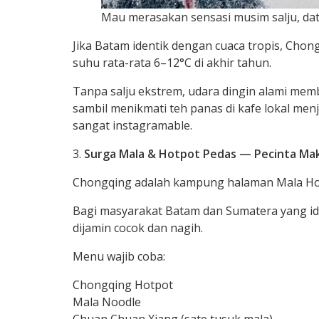
Mau merasakan sensasi musim salju, da
Jika Batam identik dengan cuaca tropis, Cho
suhu rata-rata 6–12°C di akhir tahun.
Tanpa salju ekstrem, udara dingin alami memb
sambil menikmati teh panas di kafe lokal men
sangat instagramable.
Surga Mala & Hotpot Pedas — Pecinta Ma
Chongqing adalah kampung halaman Mala Hotp
Bagi masyarakat Batam dan Sumatera yang ide
dijamin cocok dan nagih.
Menu wajib coba:
Chongqing Hotpot
Mala Noodle
Chuan Chuan Xiang (sate tusuk mala)