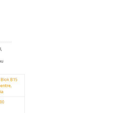
l,
au
 Blok B15
entre,
ia
900