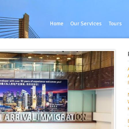
Home
Our Services
Tours
B
Home
Our Services
Tours