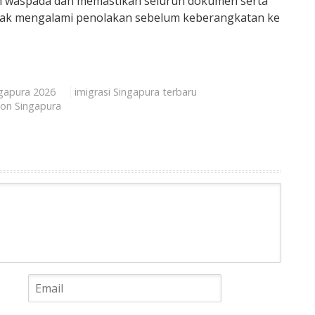
bih waspada dan memastikan seluruh dokumen serta
idak mengalami penolakan sebelum keberangkatan ke
ngapura 2026
imigrasi Singapura terbaru
ion Singapura