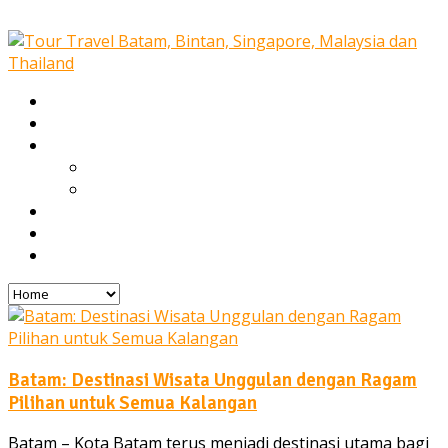
Home
Our Services
Tours
Open Trip
Private Tours
Blog
Gallery
Contact
Batam: Destinasi Wisata Unggulan dengan Ragam
Pilihan untuk Semua Kalangan
Batam – Kota Batam terus menjadi destinasi utama bagi