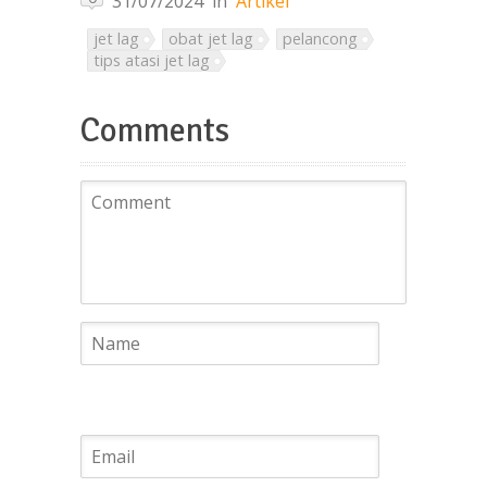
31/07/2024
in
Artikel
jet lag
obat jet lag
pelancong
tips atasi jet lag
Comments