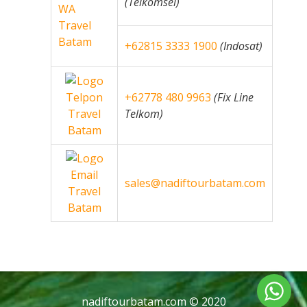
(Telkomsel)
+62815 3333 1900
(Indosat)
+62778 480 9963
(Fix Line
Telkom)
sales@nadiftourbatam.com
nadiftourbatam.com © 2020