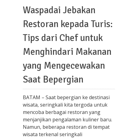
Waspadai Jebakan
Restoran kepada Turis:
Tips dari Chef untuk
Menghindari Makanan
yang Mengecewakan
Saat Bepergian
BATAM – Saat bepergian ke destinasi
wisata, seringkali kita tergoda untuk
mencoba berbagai restoran yang
menjanjikan pengalaman kuliner baru.
Namun, beberapa restoran di tempat
wisata terkenal seringkali