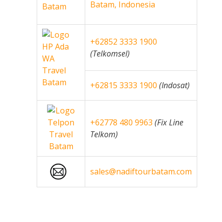
Batam, Indonesia
+62852 3333 1900
(Telkomsel)
+62815 3333 1900
(Indosat)
+62778 480 9963
(Fix Line
Telkom)
sales@nadiftourbatam.com