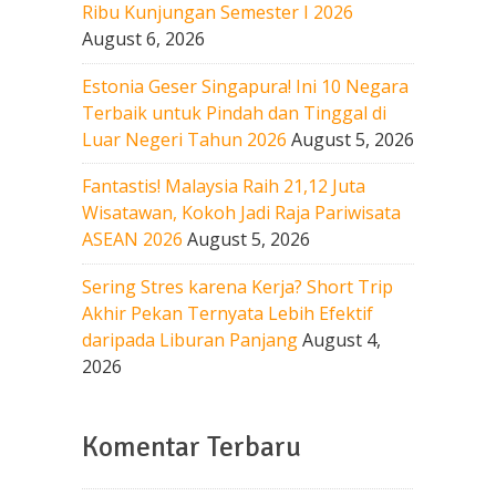
Ribu Kunjungan Semester I 2026
August 6, 2026
Estonia Geser Singapura! Ini 10 Negara
Terbaik untuk Pindah dan Tinggal di
Luar Negeri Tahun 2026
August 5, 2026
Fantastis! Malaysia Raih 21,12 Juta
Wisatawan, Kokoh Jadi Raja Pariwisata
ASEAN 2026
August 5, 2026
Sering Stres karena Kerja? Short Trip
Akhir Pekan Ternyata Lebih Efektif
daripada Liburan Panjang
August 4,
2026
Komentar Terbaru