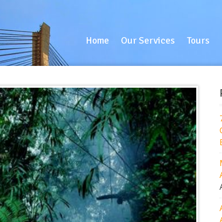
Home
Our Services
Tours
B
Home
Our Services
Tours