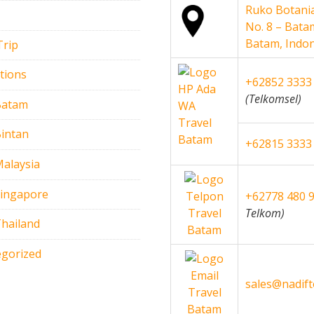
Ruko Botania
No. 8 – Bata
Batam, Indo
Trip
tions
+62852 3333
(Telkomsel)
Batam
intan
+62815 3333
alaysia
Singapore
+62778 480 
Telkom)
hailand
gorized
sales@nadif