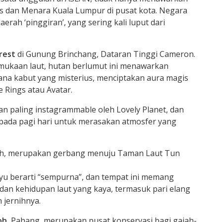
s dan Menara Kuala Lumpur di pusat kota. Negara
erah ‘pinggiran’, yang sering kali luput dari
rest
di Gunung Brinchang, Dataran Tinggi Cameron.
ermukaan laut, hutan berlumut ini menawarkan
a kabut yang misterius, menciptakan aura magis
e Rings atau Avatar.
n paling instagrammable oleh Lovely Planet, dan
pada pagi hari untuk merasakan atmosfer yang
Sabah, merupakan gerbang menuju Taman Laut Tun
u berarti “sempurna”, dan tempat ini memang
an kehidupan laut yang kaya, termasuk pari elang
 jernihnya.
oh
, Pahang, merupakan pusat konservasi bagi gajah-