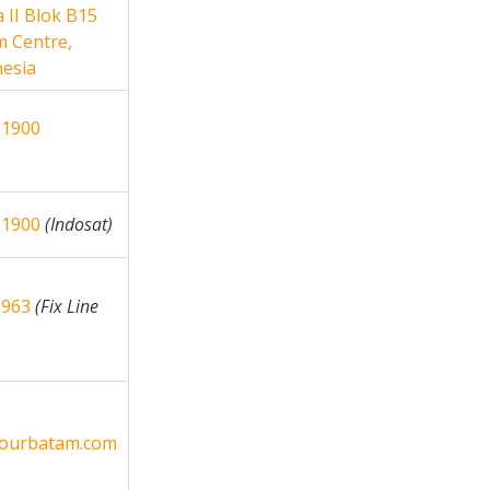
 II Blok B15
m Centre,
nesia
 1900
 1900
(Indosat)
9963
(Fix Line
tourbatam.com