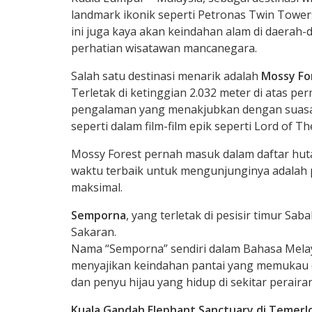
landmark ikonik seperti Petronas Twin Tower
ini juga kaya akan keindahan alam di daerah-da
perhatian wisatawan mancanegara.
Salah satu destinasi menarik adalah
Mossy Fo
Terletak di ketinggian 2.032 meter di atas p
pengalaman yang menakjubkan dengan suasan
seperti dalam film-film epik seperti Lord of Th
Mossy Forest pernah masuk dalam daftar huta
waktu terbaik untuk mengunjunginya adalah 
maksimal.
Semporna
, yang terletak di pesisir timur 
Sakaran.
Nama “Semporna” sendiri dalam Bahasa Melay
menyajikan keindahan pantai yang memukau d
dan penyu hijau yang hidup di sekitar perairan
Kuala Gandah Elephant Sanctuary di Temerl