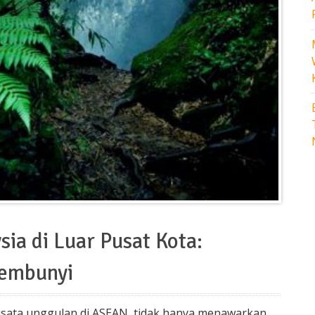
a di Luar Pusat Kota:
sembunyi
wisata unggulan di ASEAN, tidak hanya menawarkan