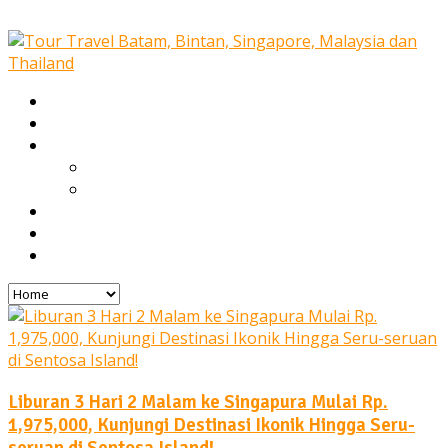
Home
Our Services
Tours
Open Trip
Private Tours
Blog
Gallery
Contact
Liburan 3 Hari 2 Malam ke Singapura Mulai Rp.
1,975,000, Kunjungi Destinasi Ikonik Hingga Seru-
seruan di Sentosa Island!