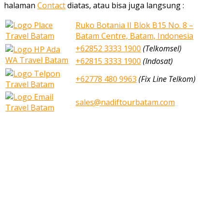
halaman
Contact
diatas, atau bisa juga langsung :
Ruko Botania II Blok B15 No. 8 –
Batam Centre, Batam, Indonesia
+62852 3333 1900
(Telkomsel)
+62815 3333 1900
(Indosat)
+62778 480 9963
(Fix Line Telkom)
sales@nadiftourbatam.com
nadiftourbatam.com © 2020
Home
Our Services
Tours
Open Trip
Private Tours