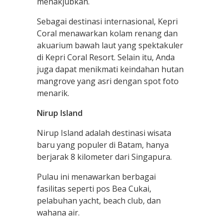
menakjubkan.
Sebagai destinasi internasional, Kepri
Coral menawarkan kolam renang dan
akuarium bawah laut yang spektakuler
di Kepri Coral Resort. Selain itu, Anda
juga dapat menikmati keindahan hutan
mangrove yang asri dengan spot foto
menarik.
Nirup Island
Nirup Island adalah destinasi wisata
baru yang populer di Batam, hanya
berjarak 8 kilometer dari Singapura.
Pulau ini menawarkan berbagai
fasilitas seperti pos Bea Cukai,
pelabuhan yacht, beach club, dan
wahana air.