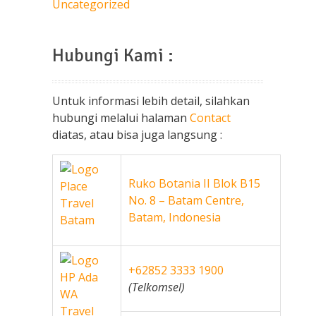
Uncategorized
Hubungi Kami :
Untuk informasi lebih detail, silahkan
hubungi melalui halaman
Contact
diatas, atau bisa juga langsung :
Ruko Botania II Blok B15
No. 8 – Batam Centre,
Batam, Indonesia
+62852 3333 1900
(Telkomsel)