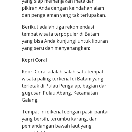
yang siap memanjakan mata dan
pikiran Anda dengan keindahan alam
dan pengalaman yang tak terlupakan.
Berikut adalah tiga rekomendasi
tempat wisata terpopuler di Batam
yang bisa Anda kunjungi untuk liburan
yang seru dan menyenangkan:
Kepri Coral
Kepri Coral adalah salah satu tempat
wisata paling terkenal di Batam yang
terletak di Pulau Pengalap, bagian dari
gugusan Pulau Abang, Kecamatan
Galang.
Tempat ini dikenal dengan pasir pantai
yang bersih, terumbu karang, dan
pemandangan bawah laut yang