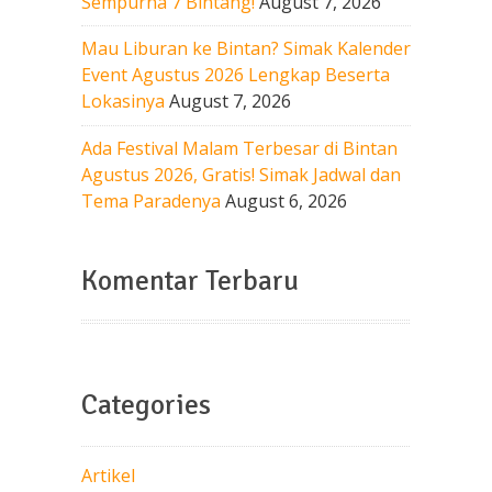
Sempurna 7 Bintang!
August 7, 2026
Mau Liburan ke Bintan? Simak Kalender
Event Agustus 2026 Lengkap Beserta
Lokasinya
August 7, 2026
Ada Festival Malam Terbesar di Bintan
Agustus 2026, Gratis! Simak Jadwal dan
Tema Paradenya
August 6, 2026
Komentar Terbaru
Categories
Artikel