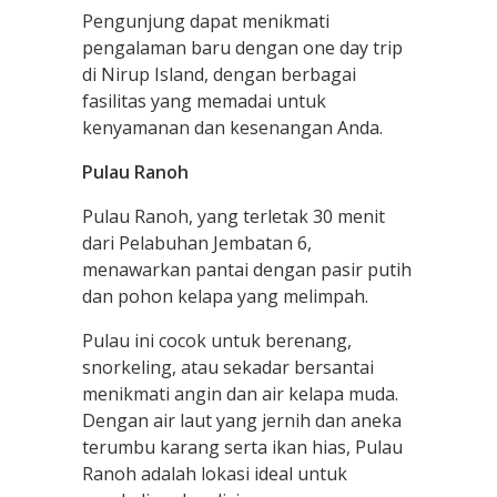
Pengunjung dapat menikmati
pengalaman baru dengan one day trip
di Nirup Island, dengan berbagai
fasilitas yang memadai untuk
kenyamanan dan kesenangan Anda.
Pulau Ranoh
Pulau Ranoh, yang terletak 30 menit
dari Pelabuhan Jembatan 6,
menawarkan pantai dengan pasir putih
dan pohon kelapa yang melimpah.
Pulau ini cocok untuk berenang,
snorkeling, atau sekadar bersantai
menikmati angin dan air kelapa muda.
Dengan air laut yang jernih dan aneka
terumbu karang serta ikan hias, Pulau
Ranoh adalah lokasi ideal untuk