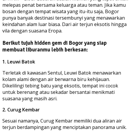
melepas penat bersama keluarga atau teman. Jika kamu
bosan dengan tempat wisata yang itu-itu saja, Bogor
punya banyak destinasi tersembunyi yang menawarkan
keindahan alam luar biasa. Dari air terjun eksotis hingga
vila dengan suasana Eropa.
Berikut tujuh hidden gem di Bogor yang siap
membuat liburanmu lebih berkesan:
1. Leuwi Batok
Terletak di kawasan Sentul, Leuwi Batok menawarkan
kolam alami dengan air berwarna biru kehijauan.
Dikelilingi tebing batu yang eksotis, tempat ini cocok
untuk berenang atau sekadar bersantai menikmati
suasana yang masih asri.
2. Curug Kembar
Sesuai namanya, Curug Kembar memiliki dua aliran air
terjun berdampingan yang menciptakan panorama unik.