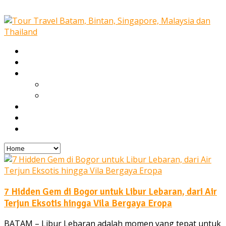
Home
Our Services
Tours
Open Trip
Private Tours
Blog
Gallery
Contact
7 Hidden Gem di Bogor untuk Libur Lebaran, dari Air
Terjun Eksotis hingga Vila Bergaya Eropa
BATAM – Libur Lebaran adalah momen yang tepat untuk