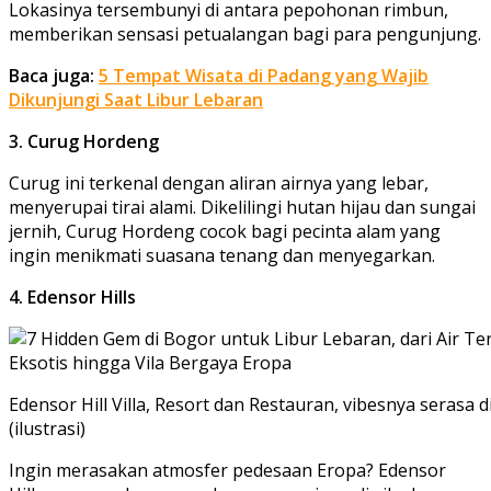
Lokasinya tersembunyi di antara pepohonan rimbun,
memberikan sensasi petualangan bagi para pengunjung.
Baca juga:
5 Tempat Wisata di Padang yang Wajib
Dikunjungi Saat Libur Lebaran
3. Curug Hordeng
Curug ini terkenal dengan aliran airnya yang lebar,
menyerupai tirai alami. Dikelilingi hutan hijau dan sungai
jernih, Curug Hordeng cocok bagi pecinta alam yang
ingin menikmati suasana tenang dan menyegarkan.
4. Edensor Hills
Edensor Hill Villa, Resort dan Restauran, vibesnya serasa d
(ilustrasi)
Ingin merasakan atmosfer pedesaan Eropa? Edensor