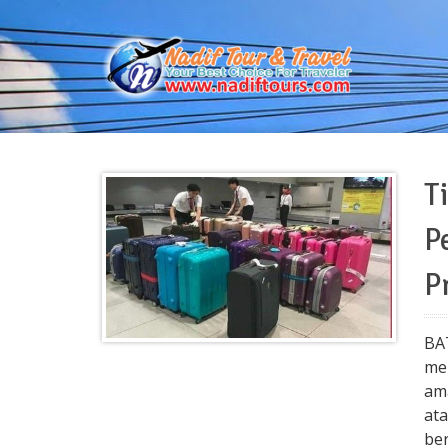
T
P
P
BA
me
am
at
be