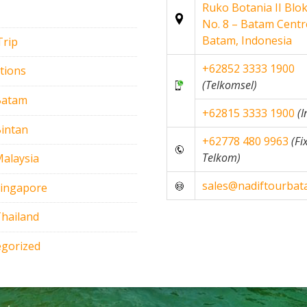
Ruko Botania II Blo
No. 8 – Batam Centr
Batam, Indonesia
Trip
+62852 3333 1900
tions
(Telkomsel)
Batam
+62815 3333 1900
(
intan
+62778 480 9963
(Fi
Telkom)
alaysia
sales@nadiftourba
Singapore
hailand
gorized