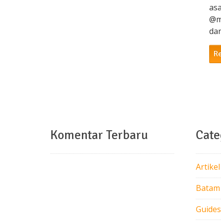
asa
@m
dan
R
Komentar Terbaru
Cate
Artikel
Batam
Guides