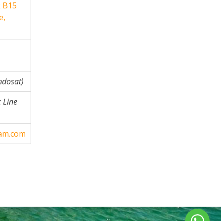
k B15
e,
Indosat)
x Line
tam.com