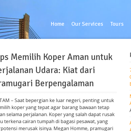
Home
Our Services
Tours
B
Home
Our Services
Tours
ips Memilih Koper Aman untuk
erjalanan Udara: Kiat dari
ramugari Berpengalaman
TAM – Saat bepergian ke luar negeri, penting untuk
milih koper yang tepat agar barang bawaan tetap
an selama perjalanan. Koper yang salah dapat rusak
au terkena cairan tumpah di bagasi pesawat, yang
rpotensi merusak isinya. Megan Homme, pramugari