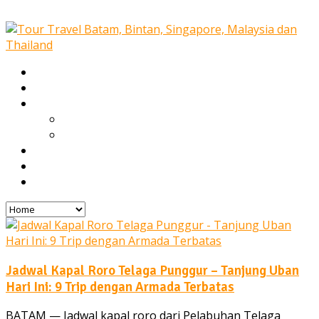
Home
Our Services
Tours
Open Trip
Private Tours
Blog
Gallery
Contact
Jadwal Kapal Roro Telaga Punggur – Tanjung Uban
Hari Ini: 9 Trip dengan Armada Terbatas
BATAM — Jadwal kapal roro dari Pelabuhan Telaga